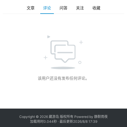
资
文章
评论
问答
关注
收藏
源
登录
注册
站
长
笔
记
快
讯
该用户还没有发布任何评论。
问
答
社
区
Copyright © 2026 藏游岛 版权所有 Powered by 静默雨夜
加载用时0.044秒 · 最后更新2026/8/8 17:39