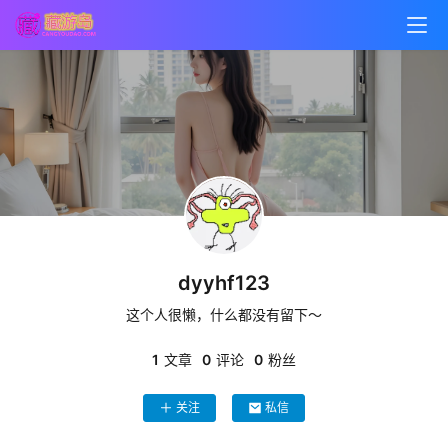
首
页
游
戏
资
源
dyyhf123
技
术
这个人很懒，什么都没有留下～
文
1
文章
0
评论
0
粉丝
档
关注
私信
软
件